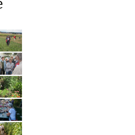
e
Videos
Film: 60 Jahre Orbi
Links
BioLa
ABG
SGS