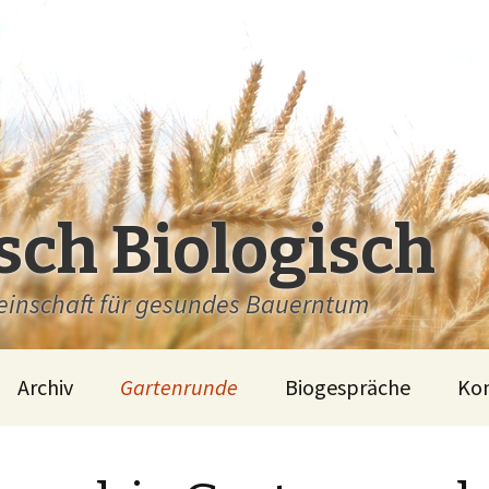
sch Biologisch
inschaft für gesundes Bauerntum
Archiv
Gartenrunde
Biogespräche
Ko
e
Nachlese
Nachlese
Waldviertler